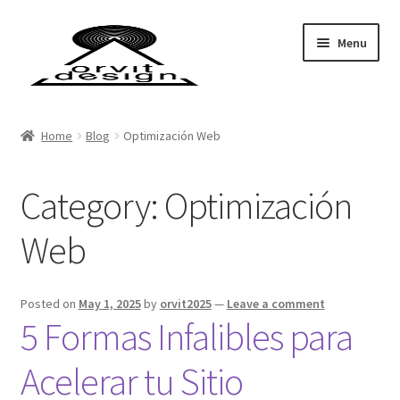
Menu
Home
Home
Blog
Optimización Web
About Us
Category:
Optimización
ADN
Web
Bitácora Estelar
Blog List
Posted on
May 1, 2025
by
orvit2025
—
Leave a comment
5 Formas Infalibles para
Blog Orvit Design
Acelerar tu Sitio
Cart