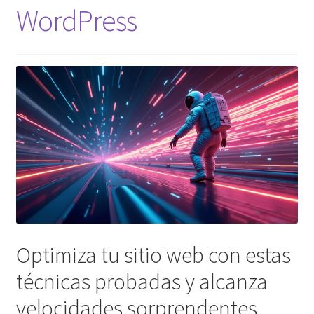
WordPress
Checkout
Contáctanos
FAQs
manual de estilo
My account
new_coming_soon
Optimiza tu sitio web con estas
Newsletter Popup
técnicas probadas y alcanza
NUEVA ERA
velocidades sorprendentes