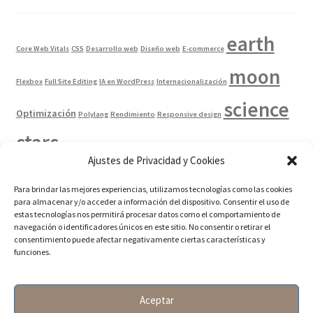
earth
Core Web Vitals
CSS
Desarrollo web
Diseño web
E-commerce
moon
Flexbox
Full Site Editing
IA en WordPress
Internacionalización
science
Optimización
Polylang
Rendimiento
Responsive design
stars
Velocidad web
Tendencias web
Traducción web
UX
Ventas
Ajustes de Privacidad y Cookies
watch
WordPress
online
WooCommerce
WordPress multilingüe
Para brindar las mejores experiencias, utilizamos tecnologías como las cookies
WPML
para almacenar y/o acceder a información del dispositivo. Consentir el uso de
estas tecnologías nos permitirá procesar datos como el comportamiento de
navegación o identificadores únicos en este sitio. No consentir o retirar el
consentimiento puede afectar negativamente ciertas características y
funciones.
© Orvit Design 2026
Aceptar